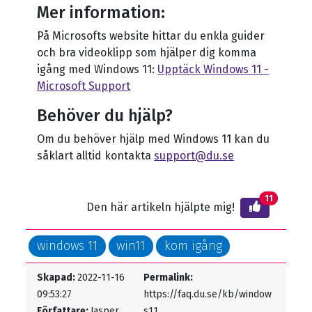
Mer information:
På Microsofts website hittar du enkla guider
och bra videoklipp som hjälper dig komma
igång med Windows 11:
Upptäck Windows 11 -
Microsoft Support
Behöver du hjälp?
Om du behöver hjälp med Windows 11 kan du
såklart alltid kontakta
support@du.se
11
Den här artikeln hjälpte mig!
windows 11
win11
kom igång
Skapad:
2022-11-16
Permalink:
09:53:27
https://faq.du.se/kb/window
Författare:
Jasper
s11